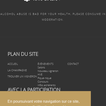
ALCOHOL ABUSE IS BAD FOR YOUR HEALTH, PLEASE CONSUME IN
MODERATION.
PLAN DU SITE
ACCUEIL
ÉVÉNEMENTS
CONTACT
Salons
LA CHAMPAGNE
Nouveau vigneron
HVE
TROUVER UN VIGNERON
Pique-nique
Concours
Infos adhérents
AVEC LA PARTICIPATION
En poursuivant votre navigation sur ce site,