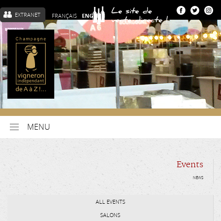
EXTRANET
FRANÇAIS
ENGLISH
MENU
Events
NEWS
ALL EVENTS
SALONS