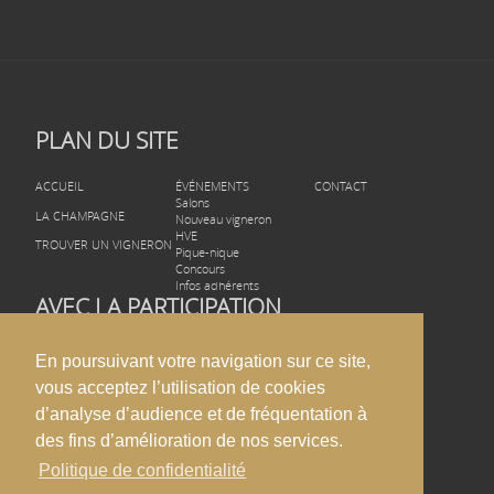
PLAN DU SITE
ACCUEIL
ÉVÉNEMENTS
CONTACT
Salons
LA CHAMPAGNE
Nouveau vigneron
HVE
TROUVER UN VIGNERON
Pique-nique
Concours
Infos adhérents
AVEC LA PARTICIPATION
En poursuivant votre navigation sur ce site,
vous acceptez l’utilisation de cookies
d’analyse d’audience et de fréquentation à
des fins d’amélioration de nos services.
Politique de confidentialité