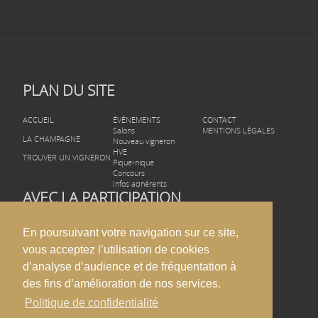
PLAN DU SITE
ACCUEIL
ÉVÉNEMENTS
CONTACT
Salons
MENTIONS LÉGALES
LA CHAMPAGNE
Nouveau vigneron
HVE
TROUVER UN VIGNERON
Pique-nique
Concours
Infos adhérents
AVEC LA PARTICIPATION
En poursuivant votre navigation sur ce site,
vous acceptez l’utilisation de cookies
d’analyse d’audience et de fréquentation à
des fins d’amélioration de nos services.
Politique de confidentialité